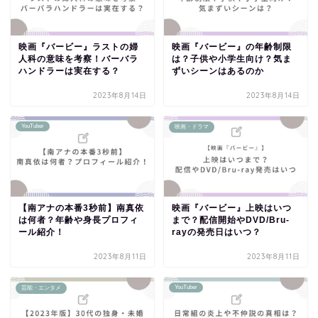
映画『バービー』ラストの婦
映画『バービー』の年齢制限
人科の意味を考察！バーバラ
は？子供や小学生向け？気ま
ハンドラーは実在する？
ずいシーンはあるのか
2023年8月14日
2023年8月14日
YouTuber
映画・ドラマ
【南アナの本番3秒前】南真依
映画『バービー』上映はいつ
は何者？年齢や身長プロフィ
まで？配信開始やDVD/Bru-
ール紹介！
rayの発売日はいつ？
2023年8月11日
2023年8月11日
YouTuber
芸能・エンタメ