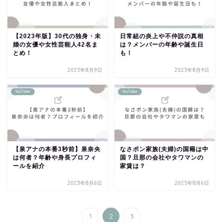
【2023年版】30代の独身・未
日常組の炎上や不仲説の真相
婚の女優や女性芸能人42名ま
は？メンバーの年齢や誕生日
とめ！
も！
2023年8月9日
2023年8月9日
YouTuber
YouTuber
【泉アナの本番3秒前】泉奈央
なさポン家族(夫婦)の国籍は中
は何者？年齢や身長プロフィ
国？旦那の会社やタワマンの
ールを紹介
家賃は？
2023年8月6日
2023年8月6日
1
2
3