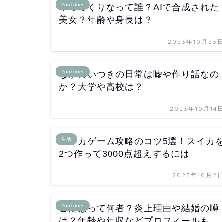
YouTuber
ゆっっくりなって誰？AIで合成された
美女？年齢や身長は？
2023年10月23
YouTuber
なかのいつきの日常は嘘や作り話なの
か？大学や高校は？
2023年10月14
スイカゲーム攻略のコツ5選！スイカ
生活
2つ作って3000点超えするには
2023年10月2
YouTuber
こたばって何者？炎上理由や結婚の噂
は？年齢や年収などプロフィールも