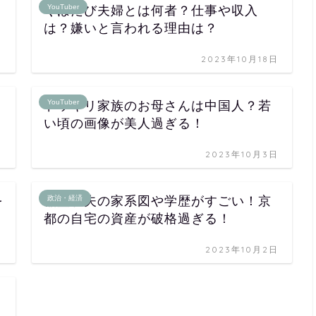
YouTuber
くぼたび夫婦とは何者？仕事や収入
は？嫌いと言われる理由は？
日
2023年10月18日
YouTuber
ドッキリ家族のお母さんは中国人？若
い頃の画像が美人過ぎる！
日
2023年10月3日
を
稲盛和夫の家系図や学歴がすごい！京
政治・経済
都の自宅の資産が破格過ぎる！
日
2023年10月2日