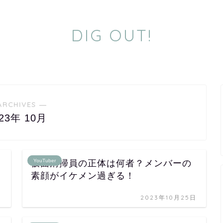
DIG OUT!
ARCHIVES ―
023年 10月
YouTuber
仮面清掃員の正体は何者？メンバーの
素顔がイケメン過ぎる！
日
2023年10月25日