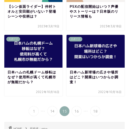
【シン仮面ライダー】仲村ト
P5Xの配信開始はいつ？声優
オルと安田顕がいない？登場
やストーリーは？日本版のリ
シーンや役柄は？
リース情報も
2023年3月19日
2023年3月18日
スポーツ
スポーツ
日本ハムの札幌ドーム移転は
日本ハム新球場の広さや場所
なぜ？使用料が高くて札幌市
はどこ？開業はいつからか調
が無能だから？
査！
2022年10月16日
2022年10月16日
...
...
1
14
15
16
18
HOME
投稿者：miya