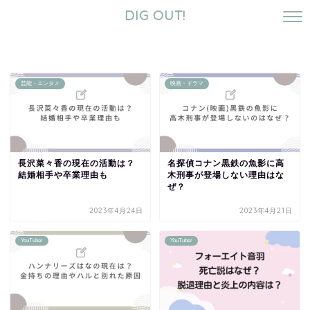
DIG OUT!
芸能・エンタメ
映画・ドラマ
長沢菜々香の現在の活動は？
名探偵コナン黒鉄の魚影に高
結婚相手や卒業理由も
木刑事が登場しない理由はな
ぜ？
2023年4月24日
2023年4月21日
YouTuber
YouTuber