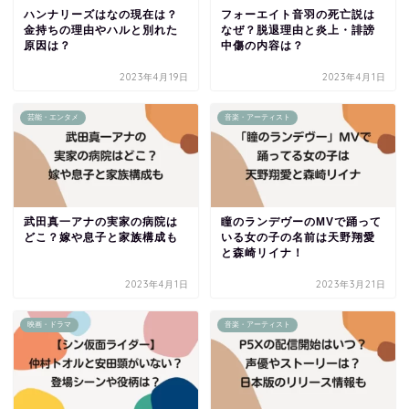
ハンナリーズはなの現在は？
フォーエイト音羽の死亡説は
金持ちの理由やハルと別れた
なぜ？脱退理由と炎上・誹謗
原因は？
中傷の内容は？
2023年4月19日
2023年4月1日
芸能・エンタメ
音楽・アーティスト
武田真一アナの実家の病院は
瞳のランデヴーのMVで踊って
どこ？嫁や息子と家族構成も
いる女の子の名前は天野翔愛
と森崎リイナ！
2023年4月1日
2023年3月21日
映画・ドラマ
音楽・アーティスト