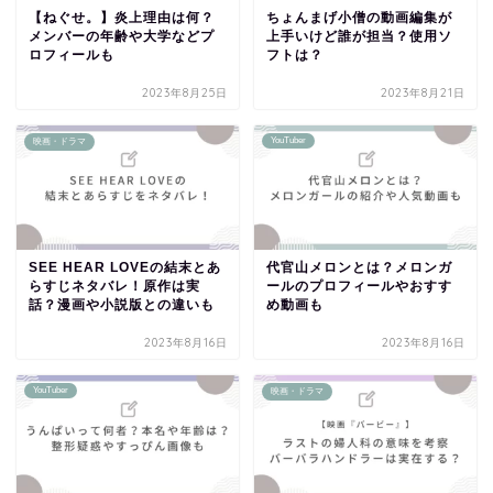
【ねぐせ。】炎上理由は何？
ちょんまげ小僧の動画編集が
メンバーの年齢や大学などプ
上手いけど誰が担当？使用ソ
ロフィールも
フトは？
2023年8月25日
2023年8月21日
YouTuber
映画・ドラマ
SEE HEAR LOVEの結末とあ
代官山メロンとは？メロンガ
らすじネタバレ！原作は実
ールのプロフィールやおすす
話？漫画や小説版との違いも
め動画も
2023年8月16日
2023年8月16日
YouTuber
映画・ドラマ