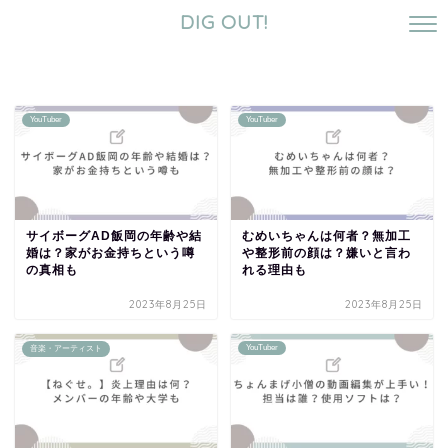
DIG OUT!
YouTuber
YouTuber
サイボーグAD飯岡の年齢や結
むめいちゃんは何者？無加工
婚は？家がお金持ちという噂
や整形前の顔は？嫌いと言わ
の真相も
れる理由も
2023年8月25日
2023年8月25日
YouTuber
音楽・アーティスト