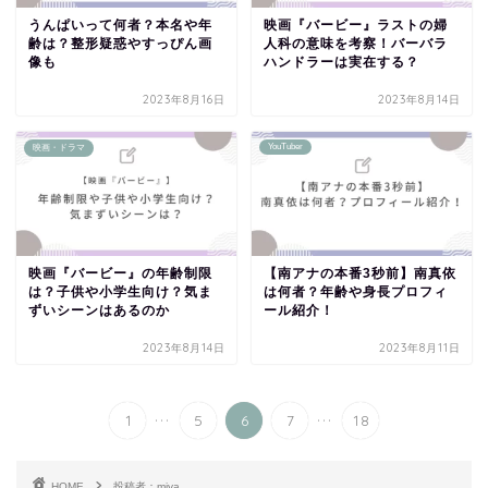
うんぱいって何者？本名や年
映画『バービー』ラストの婦
齢は？整形疑惑やすっぴん画
人科の意味を考察！バーバラ
像も
ハンドラーは実在する？
2023年8月16日
2023年8月14日
YouTuber
映画・ドラマ
映画『バービー』の年齢制限
【南アナの本番3秒前】南真依
は？子供や小学生向け？気ま
は何者？年齢や身長プロフィ
ずいシーンはあるのか
ール紹介！
2023年8月14日
2023年8月11日
...
...
1
5
6
7
18
HOME
投稿者：miya