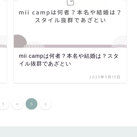
mii campは何者？本名や結婚は？スタ
イル抜群であざとい
日
2023年5月15日
3
4
5
6