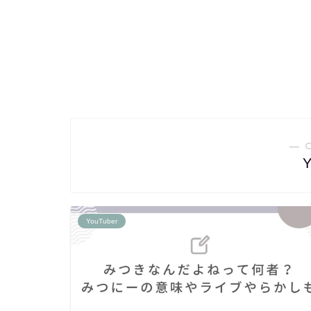
― 
Y
YouTuber