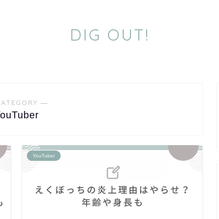
DIG OUT!
CATEGORY ―
ouTuber
YouTuber