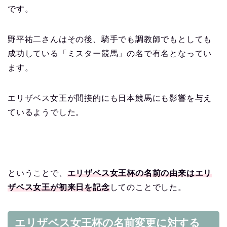
です。
野平祐二さんはその後、騎手でも調教師でもとしても
成功している「ミスター競馬」の名で有名となってい
ます。
エリザベス女王が間接的にも日本競馬にも影響を与え
ているようでした。
ということで、
エリザベス女王杯の名前の由来はエリ
ザベス女王が初来日を記念
してのことでした。
エリザベス女王杯の名前変更に対する