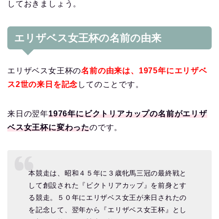
しておきましょう。
エリザベス女王杯の名前の由来
エリザベス女王杯の
名前の由来は、1975年にエリザベ
ス2世の来日を記念
してのことです。
来日の翌年
1976年にビクトリアカップの名前がエリザ
ベス女王杯に変わった
のです。
本競走は、昭和４５年に３歳牝馬三冠の最終戦と
して創設された『ビクトリアカップ』を前身とす
る競走。５０年にエリザベス女王が来日されたの
を記念して、翌年から『エリザベス女王杯』とし