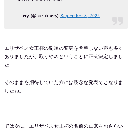
— cry (@suzukacry)
September 8, 2022
エリザベス女王杯の副題の変更を希望しない声も多く
ありましたが、取りやめということに正式決定しまし
た。
そのままを期待していた方には残念な発表でとなりま
したね。
では次に、エリザベス女王杯の名前の由来をおさらい