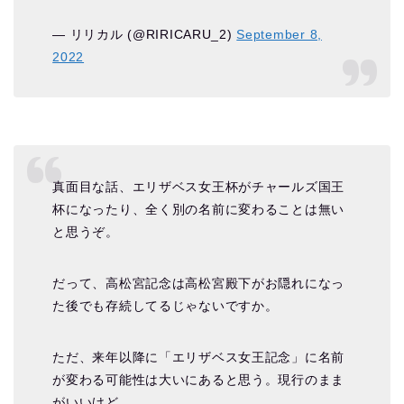
— リリカル (@RIRICARU_2)
September 8,
2022
真面目な話、エリザベス女王杯がチャールズ国王
杯になったり、全く別の名前に変わることは無い
と思うぞ。
だって、高松宮記念は高松宮殿下がお隠れになっ
た後でも存続してるじゃないですか。
ただ、来年以降に「エリザベス女王記念」に名前
が変わる可能性は大いにあると思う。現行のまま
がいいけど。