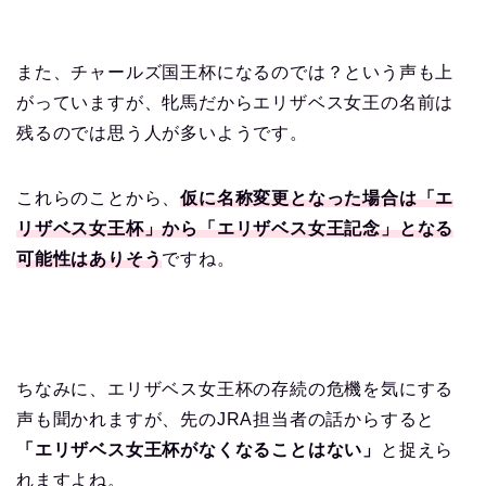
また、チャールズ国王杯になるのでは？という声も上
がっていますが、牝馬だからエリザベス女王の名前は
残るのでは思う人が多いようです。
これらのことから、
仮に名称変更となった場合は「エ
リザベス女王杯」から「エリザベス女王記念」となる
可能性はありそう
ですね。
ちなみに、エリザベス女王杯の存続の危機を気にする
声も聞かれますが、先のJRA担当者の話からすると
「エリザベス女王杯がなくなることはない」
と捉えら
れますよね。