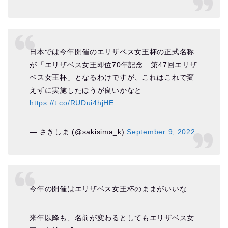
日本では今年開催のエリザベス女王杯の正式名称
が「エリザベス女王即位70年記念 第47回エリザ
ベス女王杯」となるわけですが、これはこれで変
えずに実施したほうが良いかなと
https://t.co/RUDui4hjHE
— さきしま (@sakisima_k)
September 9, 2022
今年の開催はエリザベス女王杯のままがいいな
来年以降も、名前が変わるとしてもエリザベス女