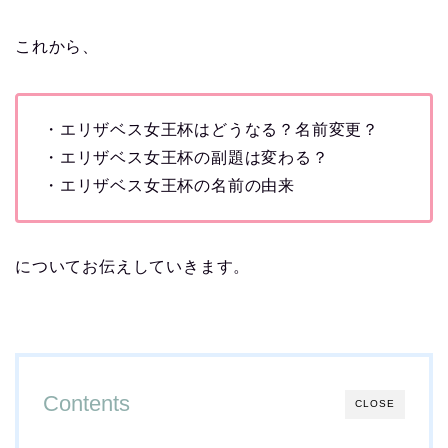
これから、
・エリザベス女王杯はどうなる？名前変更？
・エリザベス女王杯の副題は変わる？
・エリザベス女王杯の名前の由来
についてお伝えしていきます。
Contents
CLOSE