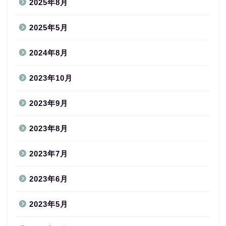
2025年8月
2025年5月
2024年8月
2023年10月
2023年9月
2023年8月
2023年7月
2023年6月
2023年5月