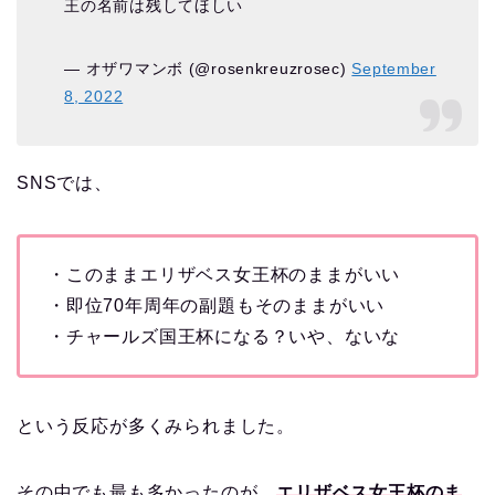
王の名前は残してほしい
— オザワマンボ (@rosenkreuzrosec)
September
8, 2022
SNSでは、
・このままエリザベス女王杯のままがいい
・即位70年周年の副題もそのままがいい
・チャールズ国王杯になる？いや、ないな
という反応が多くみられました。
その中でも最も多かったのが、
エリザベス女王杯のま