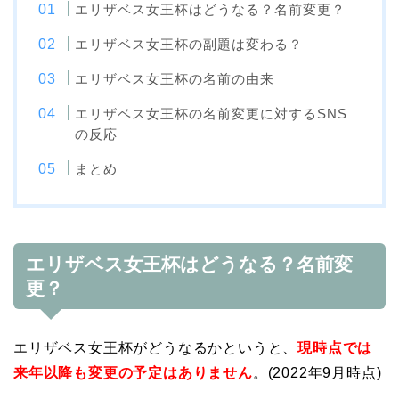
エリザベス女王杯はどうなる？名前変更？
エリザベス女王杯の副題は変わる？
エリザベス女王杯の名前の由来
エリザベス女王杯の名前変更に対するSNS
の反応
まとめ
エリザベス女王杯はどうなる？名前変
更？
エリザベス女王杯がどうなるかというと、
現時点では
来年以降も変更の予定はありません
。(2022年9月時点)