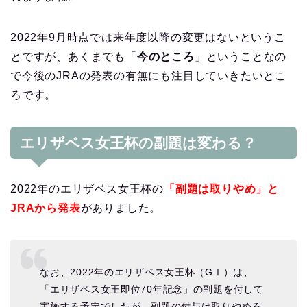
2022年9月時点では来年度以降の変更はないというこ
とですが、あくまでも「
今のところ
」ということなの
で今後のJRAの発表の有無にも注目していきたいとこ
ろです。
エリザベス女王杯の副題は変わる？
2022年のエリザベス女王杯の
「
副題は取りやめ」と
JRAから発表
がありました。
なお、2022年のエリザベス女王杯（GⅠ）は、
「エリザベス女王即位70年記念」の副題を付して
実施する予定でしたが、副題の付与は取りやめる