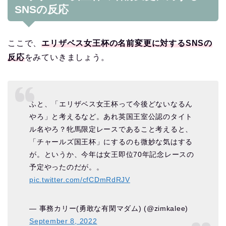
SNSの反応
ここで、
エリザベス女王杯の名前変更に対するSNSの
反応
をみていきましょう。
ふと、「エリザベス女王杯って今後どないなるん
やろ」と考えるなど。あれ英国王室公認のタイト
ル名やろ？牝馬限定レースであること考えると、
「チャールズ国王杯」にするのも微妙な気はする
が。というか、今年は女王即位70年記念レースの
予定やったのだが。。
pic.twitter.com/cfCDmRdRJV
— 事務カリー(勇敢な有閑マダム) (@zimkalee)
September 8, 2022