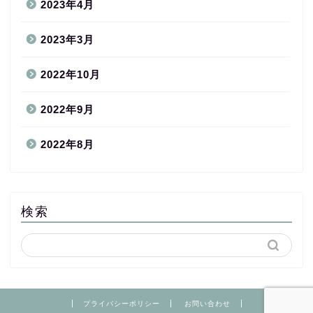
2023年4月
2023年3月
2022年10月
2022年9月
2022年8月
検索
プライバシーポリシー
お問い合わせ