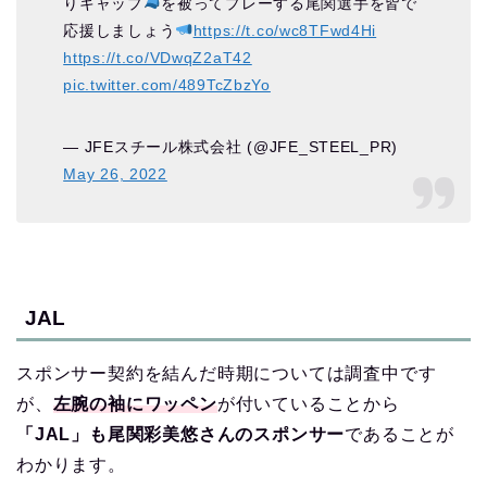
りキャップ
を被ってプレーする尾関選手を皆で
応援しましょう
https://t.co/wc8TFwd4Hi
https://t.co/VDwqZ2aT42
pic.twitter.com/489TcZbzYo
— JFEスチール株式会社 (@JFE_STEEL_PR)
May 26, 2022
JAL
スポンサー契約を結んだ時期については調査中です
が、
左腕の袖にワッペン
が付いていることから
「JAL」も尾関彩美悠さんのスポンサー
であることが
わかります。