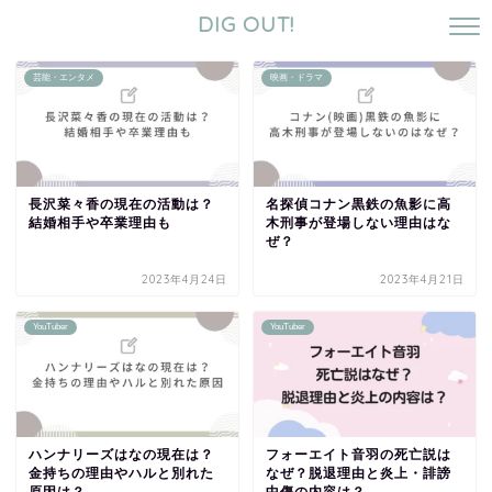
DIG OUT!
芸能・エンタメ
映画・ドラマ
長沢菜々香の現在の活動は？
名探偵コナン黒鉄の魚影に高
結婚相手や卒業理由も
木刑事が登場しない理由はな
ぜ？
2023年4月24日
2023年4月21日
YouTuber
YouTuber
ハンナリーズはなの現在は？
フォーエイト音羽の死亡説は
金持ちの理由やハルと別れた
なぜ？脱退理由と炎上・誹謗
原因は？
中傷の内容は？