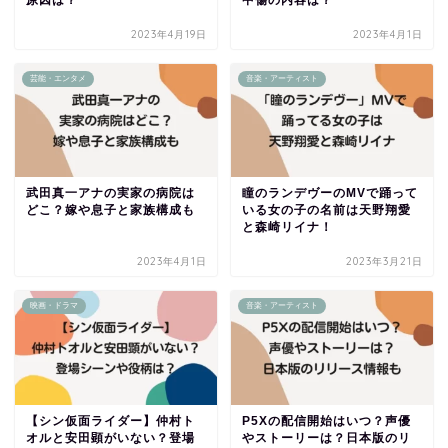
2023年4月19日
2023年4月1日
芸能・エンタメ
音楽・アーティスト
武田真一アナの実家の病院は
瞳のランデヴーのMVで踊って
どこ？嫁や息子と家族構成も
いる女の子の名前は天野翔愛
と森崎リイナ！
2023年4月1日
2023年3月21日
映画・ドラマ
音楽・アーティスト
【シン仮面ライダー】仲村ト
P5Xの配信開始はいつ？声優
オルと安田顕がいない？登場
やストーリーは？日本版のリ