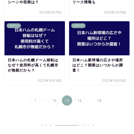
シーンや役柄は？
リース情報も
2023年3月19日
2023年3月18日
スポーツ
スポーツ
日本ハムの札幌ドーム移転は
日本ハム新球場の広さや場所
なぜ？使用料が高くて札幌市
はどこ？開業はいつからか調
が無能だから？
査！
2022年10月16日
2022年10月16日
...
...
1
14
15
16
18